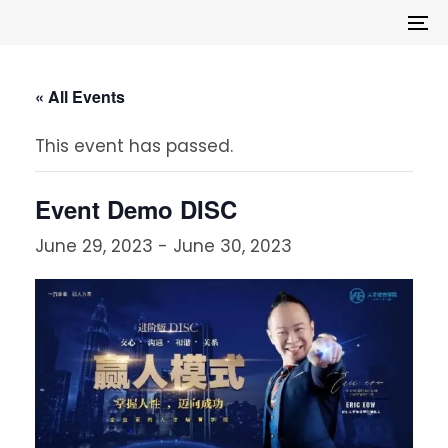
Skip
Skip
To
links
to
na
primary
navigation
« All Events
Skip
to
This event has passed.
content
Event Demo DISC
June 29, 2023
-
June 30, 2023