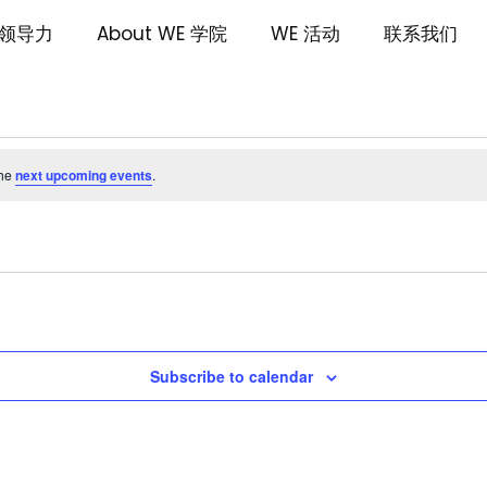
领导力
About WE 学院
WE 活动
联系我们
the
next upcoming events
.
Subscribe to calendar