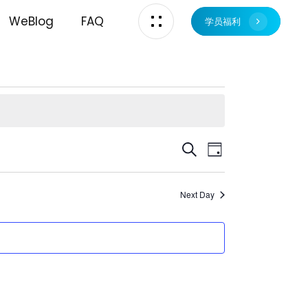
WeBlog
FAQ
学员福利
Events
Event
Search
Day
Views
Search
Next Day
Navigati
and
Views
Navigatio