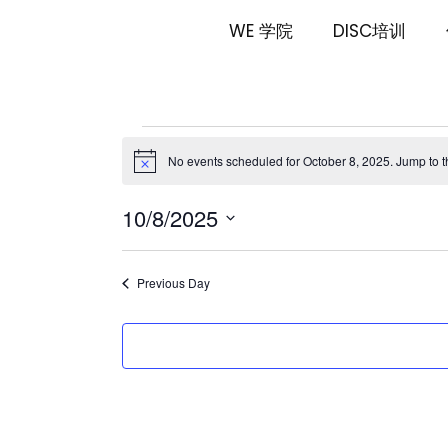
Skip
Skip
WE 学院
DISC培训
links
to
primary
navigation
Skip
Events
to
content
No events scheduled for October 8, 2025. Jump to 
Notice
for
10/8/2025
October
Select
date.
8,
Previous Day
2025