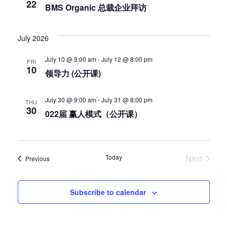
22
BMS Organic 总裁企业拜访
July 2026
July 10 @ 9:00 am
-
July 12 @ 8:00 pm
FRI
10
领导力 (公开课)
July 30 @ 9:00 am
-
July 31 @ 8:00 pm
THU
30
022届 赢人模式（公开课）
Today
Next
Events
Previous
Events
Subscribe to calendar