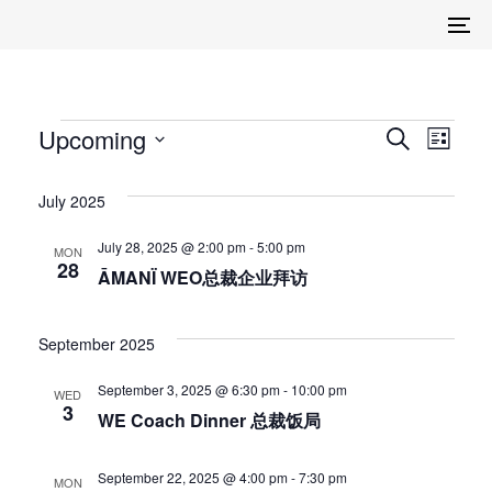
Skip
Skip
To
links
to
na
primary
navigation
Skip
Events
Even
Ev
Upcoming
Search
to
List
Select
Vi
content
Sear
date.
July 2025
Na
and
July 28, 2025 @ 2:00 pm
-
5:00 pm
MON
28
View
ĀMANÏ WEO总裁企业拜访
Navi
September 2025
September 3, 2025 @ 6:30 pm
-
10:00 pm
WED
3
WE Coach Dinner 总裁饭局
September 22, 2025 @ 4:00 pm
-
7:30 pm
MON