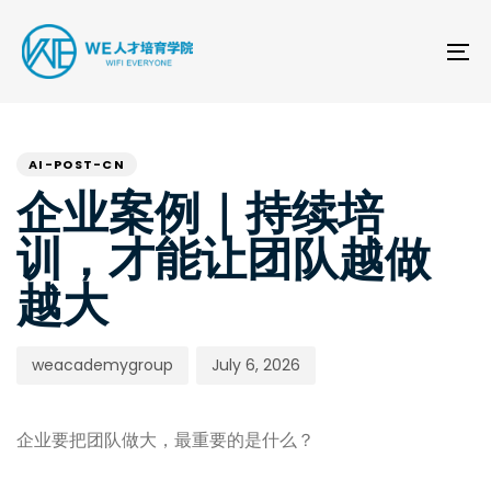
Skip
Skip
links
to
To
primary
na
navigation
PUBLISHED
Author
Published
Skip
IN:
to
on:
AI-POST-CN
content
企业案例｜持续培
训，才能让团队越做
越大
weacademygroup
July 6, 2026
企业要把团队做大，最重要的是什么？